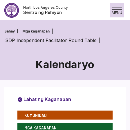
Laktawan
North Los Angeles County
ang
Sentro ng Rehiyon
MENU
nilalaman
Bahay
Mga kaganapan
SDP Independent Facilitator Round Table
Kalendaryo
Lahat ng Kaganapan
KOMUNIDAD
MGA KAGANAPAN