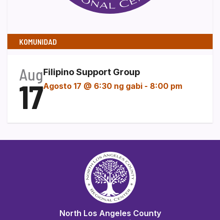
KOMUNIDAD
Aug
Filipino Support Group
17
Agosto 17 @ 6:30 ng gabi
-
8:00 pm
North Los Angeles County