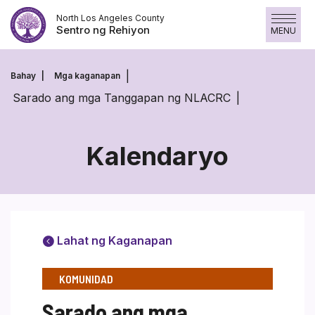
Laktawan
North Los Angeles County
ang
Sentro ng Rehiyon
MENU
nilalaman
Bahay
Mga kaganapan
Sarado ang mga Tanggapan ng NLACRC
Kalendaryo
Lahat ng Kaganapan
KOMUNIDAD
Sarado ang mga