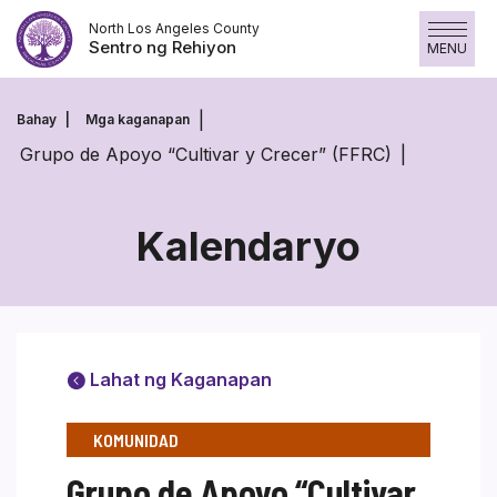
Laktawan
North Los Angeles County
ang
Sentro ng Rehiyon
MENU
nilalaman
Bahay
Mga kaganapan
Grupo de Apoyo “Cultivar y Crecer” (FFRC)
Kalendaryo
Lahat ng Kaganapan
KOMUNIDAD
Grupo de Apoyo “Cultivar