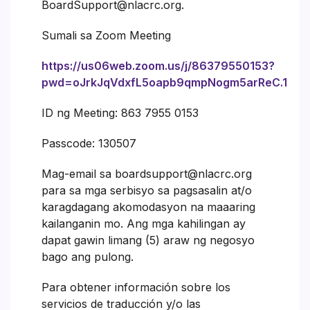
BoardSupport@nlacrc.org.
Sumali sa Zoom Meeting
https://us06web.zoom.us/j/86379550153?
pwd=oJrkJqVdxfL5oapb9qmpNogm5arReC.1
ID ng Meeting: 863 7955 0153
Passcode: 130507
Mag-email sa boardsupport@nlacrc.org
para sa mga serbisyo sa pagsasalin at/o
karagdagang akomodasyon na maaaring
kailanganin mo. Ang mga kahilingan ay
dapat gawin limang (5) araw ng negosyo
bago ang pulong.
Para obtener información sobre los
servicios de traducción y/o las