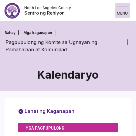
Laktawan
North Los Angeles County
ang
Sentro ng Rehiyon
MENU
nilalaman
Bahay
Mga kaganapan
Pagpupulong ng Komite sa Ugnayan ng
Pamahalaan at Komunidad
Kalendaryo
Lahat ng Kaganapan
MGA PAGPUPULONG