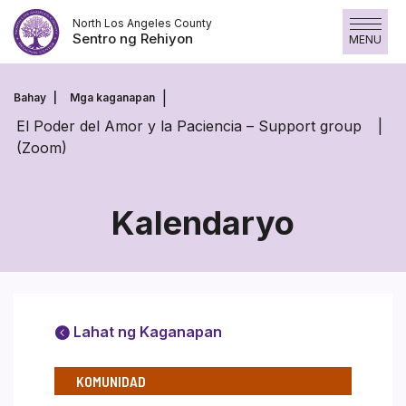
Laktawan
North Los Angeles County
ang
Sentro ng Rehiyon
MENU
nilalaman
Bahay
Mga kaganapan
El Poder del Amor y la Paciencia – Support group
(Zoom)
Kalendaryo
Lahat ng Kaganapan
KOMUNIDAD