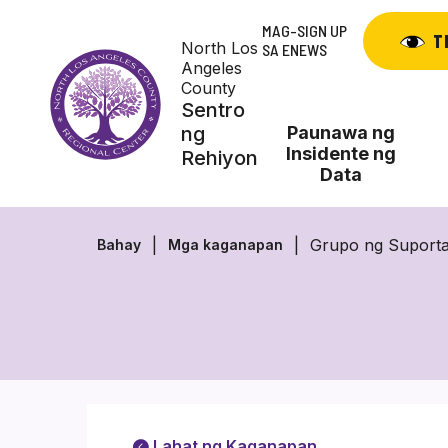
Skip
MAG-SIGN UP
to
T
North Los
SA ENEWS
content
Angeles
County
Sentro
ng
Paunawa ng
Insidente ng
Rehiyon
Data
Grupo ng Suporta
Bahay
Mga kaganapan
Lahat ng Kaganapan