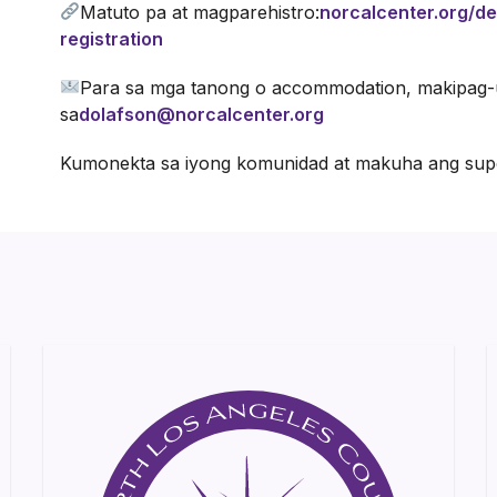
Matuto pa at magparehistro:
norcalcenter.org/d
registration
Para sa mga tanong o accommodation, makipag
sa
dolafson@norcalcenter.org
Kumonekta sa iyong komunidad at makuha ang supor