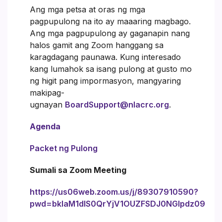
Ang mga petsa at oras ng mga
pagpupulong na ito ay maaaring magbago.
Ang mga pagpupulong ay gaganapin nang
halos gamit ang Zoom hanggang sa
karagdagang paunawa. Kung interesado
kang lumahok sa isang pulong at gusto mo
ng higit pang impormasyon, mangyaring
makipag-
ugnayan
BoardSupport@nlacrc.org
.
Agenda
Packet ng Pulong
Sumali sa Zoom Meeting
https://us06web.zoom.us/j/89307910590?
pwd=bklaM1dIS0QrYjV1OUZFSDJ0NGlpdz09