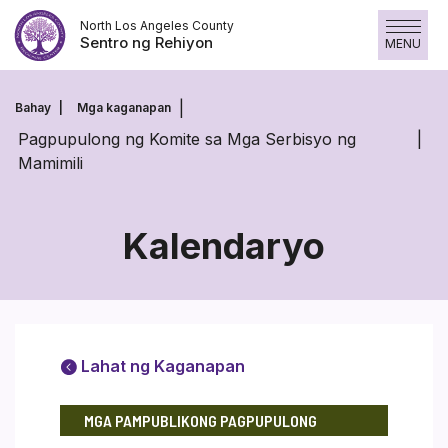
Laktawan
North Los Angeles County
ang
Sentro ng Rehiyon
MENU
nilalaman
Bahay
Mga kaganapan
Pagpupulong ng Komite sa Mga Serbisyo ng
Mamimili
Kalendaryo
Lahat ng Kaganapan
MGA PAMPUBLIKONG PAGPUPULONG