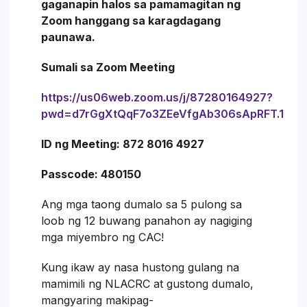
gaganapin halos sa pamamagitan ng
Zoom hanggang sa karagdagang
paunawa.
Sumali sa Zoom Meeting
https://us06web.zoom.us/j/87280164927?
pwd=d7rGgXtQqF7o3ZEeVfgAb306sApRFT.1
ID ng Meeting: 872 8016 4927
Passcode: 480150
Ang mga taong dumalo sa 5 pulong sa
loob ng 12 buwang panahon ay nagiging
mga miyembro ng CAC!
Kung ikaw ay nasa hustong gulang na
mamimili ng NLACRC at gustong dumalo,
mangyaring makipag-