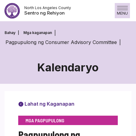
Skip
North Los Angeles County
to
Sentro ng Rehiyon
MENU
content
Bahay
Mga kaganapan
Pagpupulong ng Consumer Advisory Committee
Kalendaryo
Lahat ng Kaganapan
MGA PAGPUPULONG
Pagpupulong ng