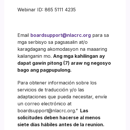
Webinar ID: 865 5111 4235
Email
boardsupport@nlacrc.org
para sa
mga serbisyo sa pagsasalin at/o
karagdagang akomodasyon na maaaring
kailanganin mo.
Ang mga kahilingan ay
dapat gawin pitong (7) araw ng negosyo
bago ang pagpupulong.
Para obtener información sobre los
servicios de traducción y/o las
adaptaciones que pueda necesitar, envíe
un correo electrónico at
boardsupport@nlacrc.org.”
Las
solicitudes deben hacerse al menos
siete días hábiles antes de la reunion.