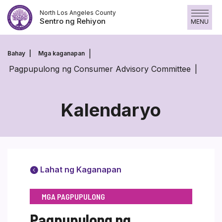
Laktawan
North Los Angeles County
ang
Sentro ng Rehiyon
MENU
nilalaman
Bahay
Mga kaganapan
Pagpupulong ng Consumer Advisory Committee
Kalendaryo
Lahat ng Kaganapan
MGA PAGPUPULONG
Pagpupulong ng