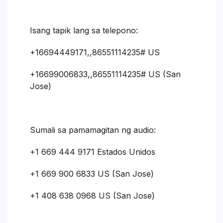
Isang tapik lang sa telepono:
+16694449171,,86551114235# US
+16699006833,,86551114235# US (San
Jose)
Sumali sa pamamagitan ng audio:
+1 669 444 9171 Estados Unidos
+1 669 900 6833 US (San Jose)
+1 408 638 0968 US (San Jose)