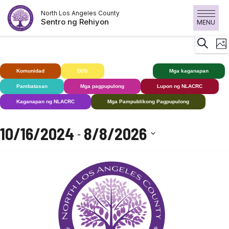
Laktawan
North Los Angeles County
ang
Sentro ng Rehiyon
MENU
nilalaman
K
Maghan
Lara
V
N
Komunidad
DDS
Bingi+
Mga kaganapan
Pambatasan
Mga pagpupulong
Lupon ng NLACRC
Kaganapan ng NLACRC
Mga Pampublikong Pagpupulong
10/16/2024
8/8/2026
 - 
Pumili
ng
petsa.