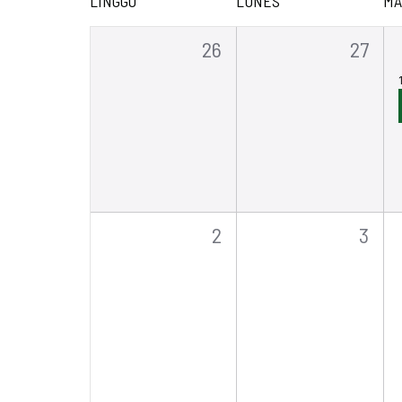
LINGGO
LUNES
MA
Keyword.
petsa.
0
0
26
27
mga
mga
pangyayari,
pangya
0
0
2
3
mga
mga
pangyayari,
pangy