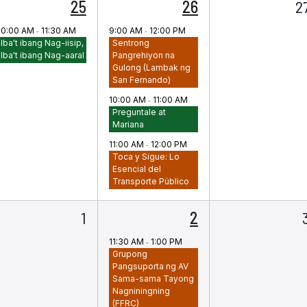
1
3
0
25
26
2
apan,
kaganapan,
mga
m
10:00 AM
-
11:30 AM
9:00 AM
-
12:00 PM
Iba't ibang Nag-iisip,
Sentrong
pangyayari,
p
Iba't ibang Nag-aaral
Pangrehiyon na
Gulong (Lambak ng
San Fernando)
10:00 AM
-
11:00 AM
Preguntale at
Mariana
11:00 AM
-
12:00 PM
Toca y Sigue: Lo
Esencial del
Transporte Público
0
1
1
2
mga
kaganapan,
11:30 AM
-
1:00 PM
Grupong
ayari,
pangyayari,
Pangsuporta ng AV
Sama-sama Tayong
Nagniningning
(FFRC)