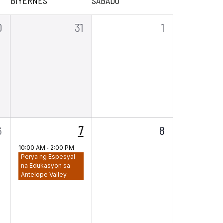
BIYERNES
SABADO
0
0
0
31
1
ga
mga
mga
angyayari,
pangyayari,
pangyayari,
0
1
0
6
7
8
mga
kaganapan,
mga
10:00 AM
-
2:00 PM
Perya ng Espesyal
pangyayari,
pangyayari,
na Edukasyon sa
Antelope Valley