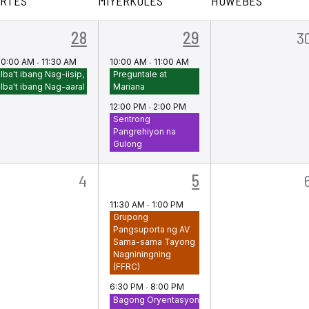
RTES
MIYERKULES
HUWEBES
1
2
0
28
29
3
kaganapan,
mga
m
10:00 AM
-
11:30 AM
10:00 AM
-
11:00 AM
Iba't ibang Nag-iisip,
Preguntale at
yari,
pangyayari,
p
Iba't ibang Nag-aaral
Mariana
12:00 PM
-
2:00 PM
Sentrong
Pangrehiyon na
Gulong
0
2
4
5
mga
mga
11:30 AM
-
1:00 PM
Grupong
ayari,
pangyayari,
pangyayari,
Pangsuporta ng AV
Sama-sama Tayong
Nagniningning
(FFRC)
6:30 PM
-
8:00 PM
Bagong Oryentasyon