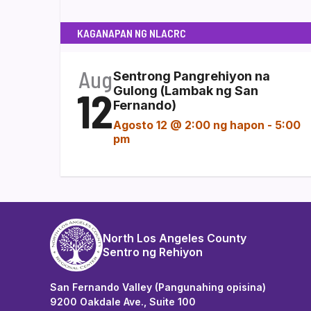
KAGANAPAN NG NLACRC
Aug
Sentrong Pangrehiyon na
12
Gulong (Lambak ng San
Fernando)
Agosto 12 @ 2:00 ng hapon
-
5:00
pm
North Los Angeles County
Sentro ng Rehiyon
San Fernando Valley (Pangunahing opisina)
9200 Oakdale Ave., Suite 100