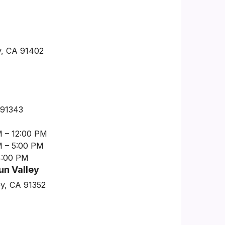
y, CA 91402
 91343
M – 12:00 PM
M – 5:00 PM
4:00 PM
un Valley
ey, CA 91352