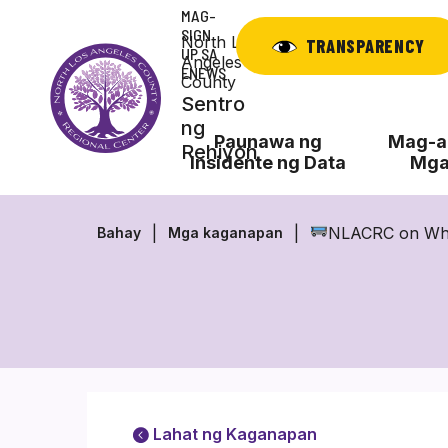
Laktawan
MAG-
ang
SIGN
North Los
TRANSPARENCY
UP SA
nilalaman
Angeles
ENEWS
County
Sentro
ng
Paunawa ng
Mag-ap
Rehiyon
Insidente ng Data
Mga
NLACRC on Whee
Bahay
Mga kaganapan
Lahat ng Kaganapan