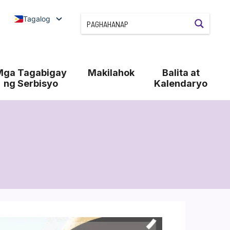
Tagalog
Mga Tagabigay
Makilahok
Balita at
ng Serbisyo
Kalendaryo