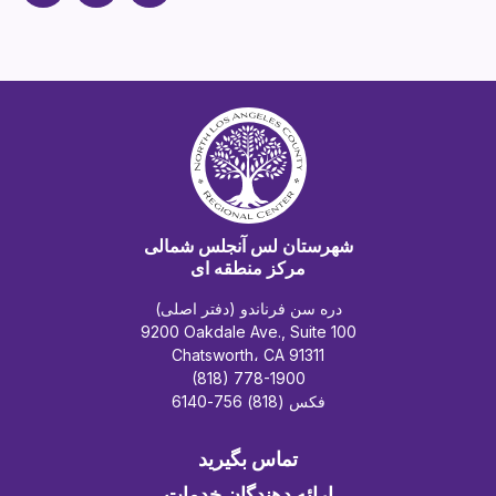
شهرستان لس آنجلس شمالی
مرکز منطقه ای
دره سن فرناندو (دفتر اصلی)
9200 Oakdale Ave., Suite 100
Chatsworth، CA 91311
(818) 778-1900
فکس (818) 756-6140
تماس بگیرید
ارائه دهندگان خدمات