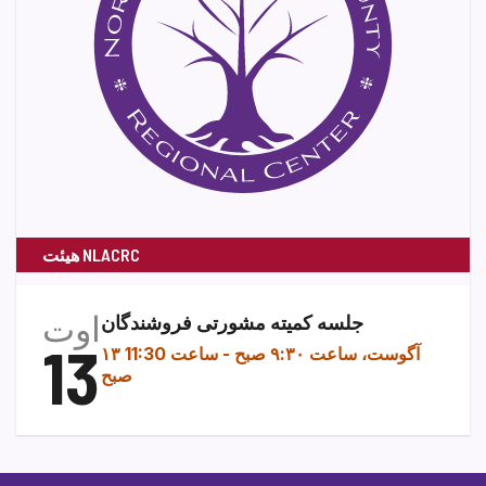
هیئت NLACRC
اوت
جلسه کمیته مشورتی فروشندگان
13
۱۳ آگوست، ساعت ۹:۳۰ صبح
-
ساعت 11:30
صبح