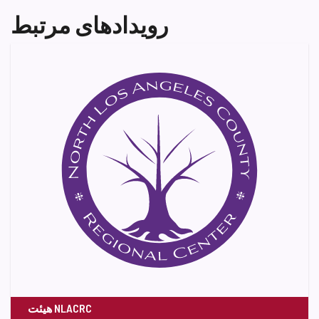
رویدادهای مرتبط
هیئت NLACRC