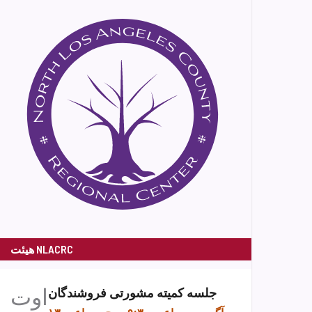
هیئت NLACRC
اوت
جلسه کمیته مشورتی فروشندگان