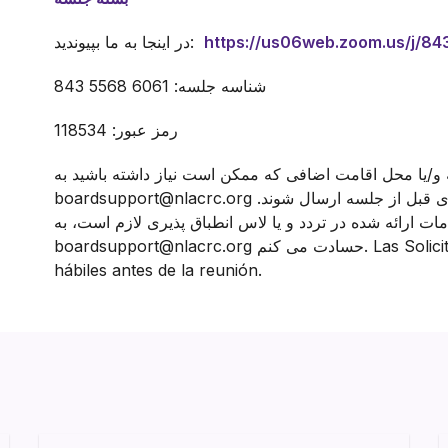
https://us06web.zoom.us/j/8
در اینجا به ما بپیوندید:
شناسه جلسه: 6061 5568 843
رمز عبور: 118534
و/یا محل اقامت اضافی که ممکن است نیاز داشته باشید به
boardsupport@nlacrc.org ایمیل بزنید. درخواست ها باید پنج (5) روز کاری قبل از جلسه ارسال شوند.
ات ارائه شده در تردد و یا لاس انطباق پذیری لازم است، به
boardsupport@nlacrc.org حسادت می کنم. Las Solicitudes deben hacerse al menos cinco días
hábiles antes de la reunión.