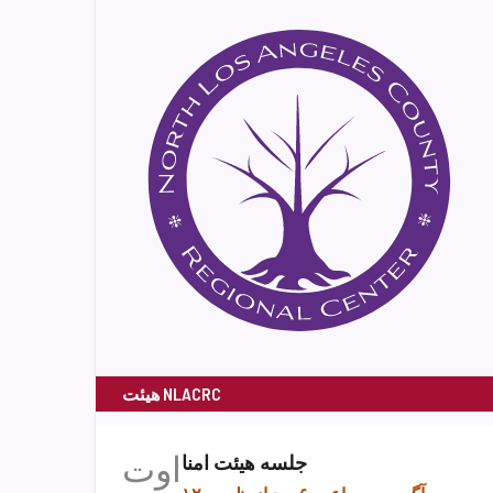
هیئت NLACRC
اوت
جلسه هیئت امنا