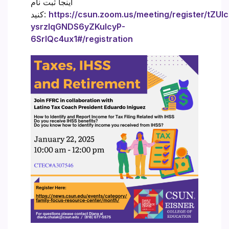
اینجا ثبت نام
https://csun.zoom.us/meeting/register/tZUlc
کنید:
ysrzIqGNDS6yZKuIcyP-
6SrIQc4ux1#/registration