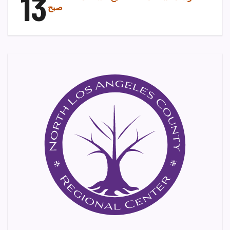
13
صبح