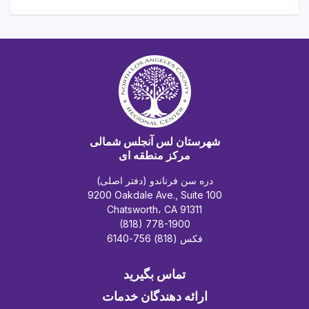
شهرستان لس آنجلس شمالی
مرکز منطقه ای
دره سن فرناندو (دفتر اصلی)
9200 Oakdale Ave., Suite 100
Chatsworth، CA 91311
(818) 778-1900
فکس (818) 756-6140
تماس بگیرید
ارائه دهندگان خدمات