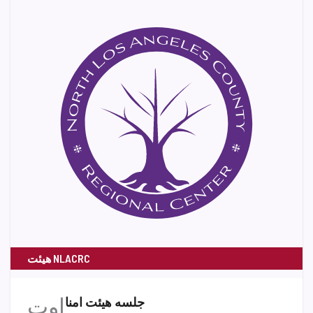
هیئت NLACRC
اوت
جلسه هیئت امنا