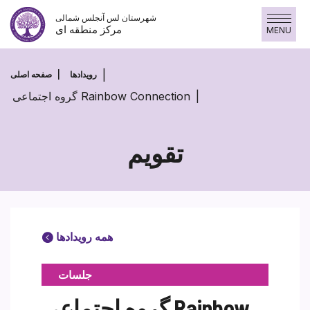
پرش
شهرستان لس آنجلس شمالی
به
مرکز منطقه ای
MENU
محتوا
رویدادها
صفحه اصلی
گروه اجتماعی Rainbow Connection
تقویم
همه رویدادها
جلسات
گروه اجتماعی Rainbow