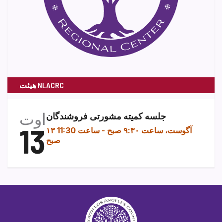
هیئت NLACRC
اوت
جلسه کمیته مشورتی فروشندگان
13
۱۳ آگوست، ساعت ۹:۳۰ صبح
-
ساعت 11:30
صبح