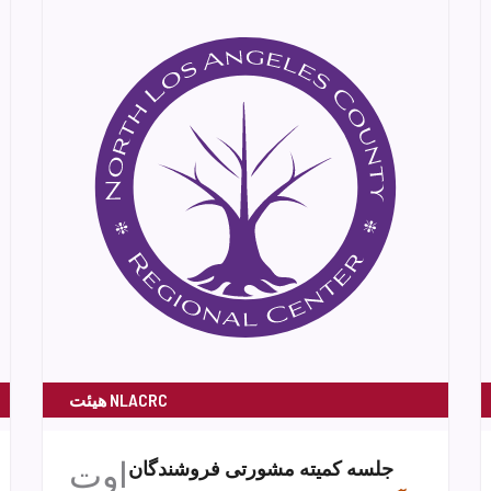
هیئت NLACRC
اوت
جلسه کمیته مشورتی فروشندگان