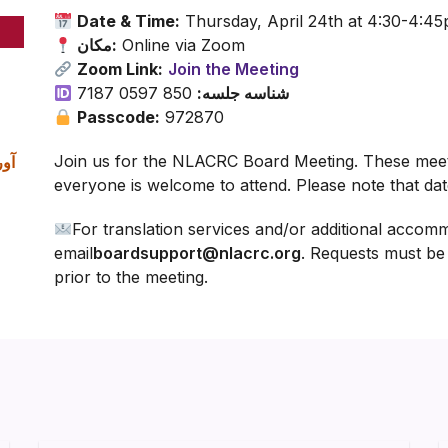
Date & Time:
Thursday, April 24th at 4:30-4:4
Online via Zoom
مکان:
Zoom Link:
Join the Meeting
شناسه جلسه:
850 0597 7187
Passcode:
972870
Join us for the NLACRC Board Meeting. These meeti
۲۴ آوریل ۲۰۲۵،
everyone is welcome to attend. Please note that da
For translation services and/or additional accom
email
boardsupport@nlacrc.org
. Requests must be
prior to the meeting.