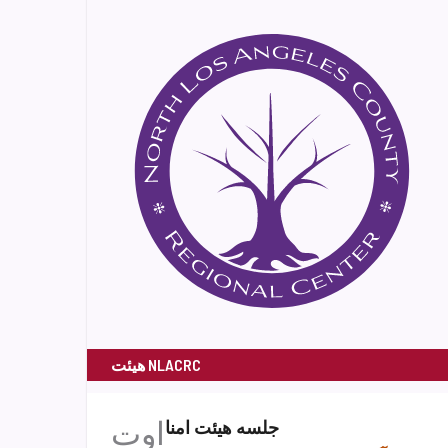
هیئت NLACRC
اوت
جلسه هیئت امنا