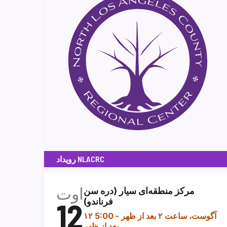
رویداد NLACRC
اوت
مرکز منطقه‌ای سیار (دره سن
فرناندو)
12
۱۲ آگوست، ساعت ۲ بعد از ظهر
-
5:00
بعد از ظهر