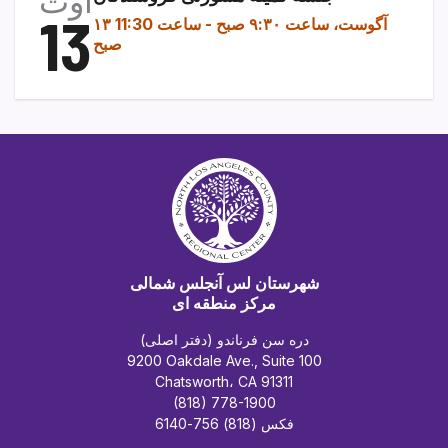
13
۱۳ آگوست، ساعت ۹:۳۰ صبح
-
ساعت 11:30
صبح
شهرستان لس آنجلس شمالی
مرکز منطقه ای
دره سن فرناندو (دفتر اصلی)
9200 Oakdale Ave., Suite 100
Chatsworth، CA 91311
(818) 778-1900
فکس (818) 756-6140