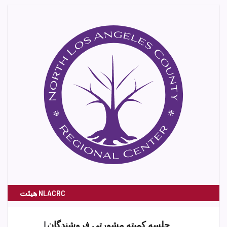
هیئت NLACRC
اوت
جلسه کمیته مشورتی فروشندگان