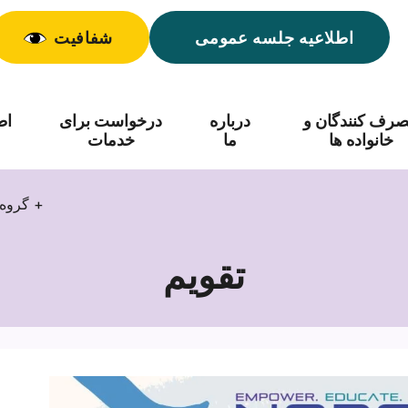
اطلاعیه جلسه عمومی
شفافیت
رف کنندگان و
درباره
درخواست برای
اط
خانواده ها
ما
خدمات
گروه حمایت از والدین ناشنوایان +
تقویم