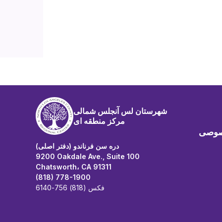
شهرستان لس آنجلس شمالی
مرکز منطقه ای
صوصی
دره سن فرناندو (دفتر اصلی)
9200 Oakdale Ave., Suite 100
Chatsworth، CA 91311
(818) 778-1900
فکس (818) 756-6140