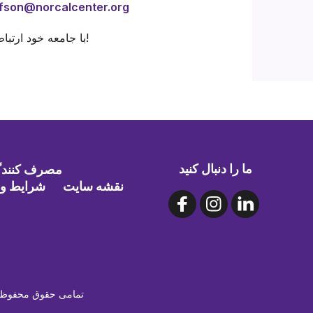
fson@norcalcenter.org
با جامعه خود ارتباط برقرار کنید و حمایتی را که شایسته آن هستید دریافت کنید!
ما را دنبال کنید
مصرف کنندگا
نقشه سایت
شرایط و 
©۲۰۲۶ NLACRC | تمامی حقوق م