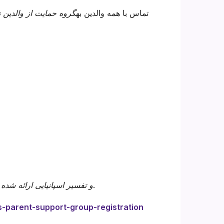
تماس با همه والدین به
گروه حمایت از والدین ناشنوا
موضوعات قبل از هر رویداد اعلام خواهد شد.
ASL و تفسیر اسپانیایی ارائه شد
s-parent-support-group-registration