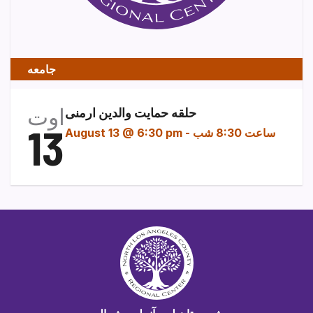
جامعه
اوت
حلقه حمایت والدین ارمنی
13
ساعت 8:30 شب
-
August 13 @ 6:30 pm