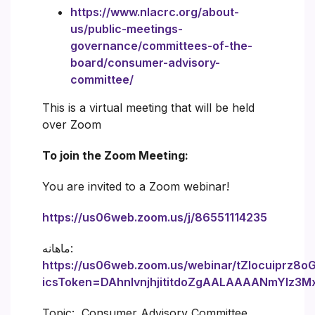
https://www.nlacrc.org/about-
us/public-meetings-
governance/committees-of-the-
board/consumer-advisory-
committee/
This is a virtual meeting that will be held
over Zoom
To join the Zoom Meeting:
You are invited to a Zoom webinar!
https://us06web.zoom.us/j/86551114235
ماهانه:
https://us06web.zoom.us/webinar/tZIocuiprz8
icsToken=DAhnIvnjhjititdoZgAALAAAANmYlz
Topic: Consumer Advisory Committee