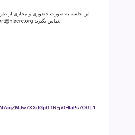
این جلسه به صورت حضوری و مجازی از طریق 
هستید و اطلاعات بیشتری می خواهید، لطفاً با boardsupport@nlacrc.org تماس بگیرید.
=kN7aqZMJw7XXdGpGTNEp0HlaPs7OGL.1