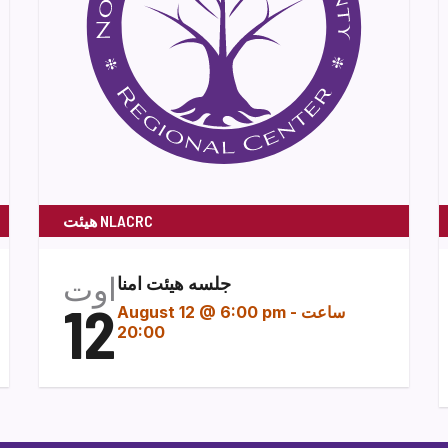
هیئت NLACRC
اوت
جلسه هیئت امنا
12
ساعت
-
August 12 @ 6:00 pm
20:00