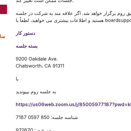
جلسات ممکن است تغییر کند.
زوم برگزار خواهد شد. اگر علاقه مند به شرکت در جلسه
دستور کار
بسته جلسه
9200 Oakdale Ave.
Chatsworth، CA 91311
یا
به جلسه زوم بپیوندید
https://us06web.zoom.us/j/85005977187?pwd
شناسه جلسه: 850 0597 7187
رمز عبور: 972870