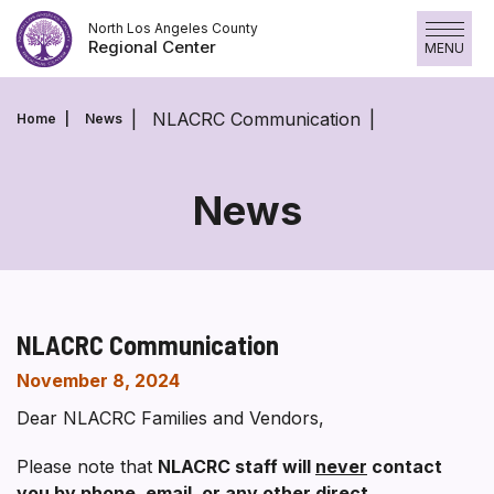
Skip
North Los Angeles County
to
Regional Center
MENU
content
NLACRC Communication
Home
News
News
NLACRC Communication
November 8, 2024
Dear NLACRC Families and Vendors,
Please note that
NLACRC staff will
never
contact
you by phone, email, or any other direct