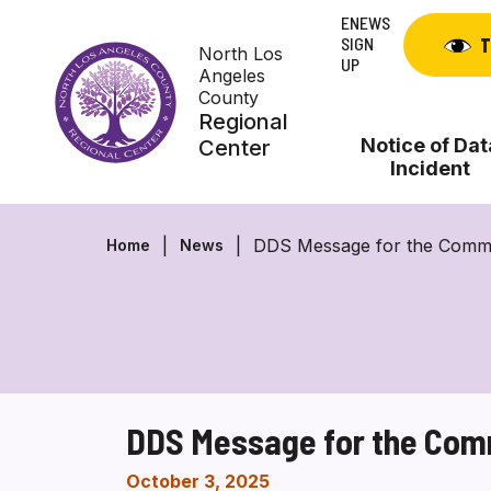
Skip
ENEWS
to
SIGN
T
North Los
content
UP
Angeles
County
Regional
Notice of Dat
Center
Incident
DDS Message for the Comm
Home
News
DDS Message for the Com
October 3, 2025