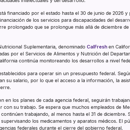
acidades intelectuales y del desarrollo.
stá financiado por el estado hasta el 30 de junio de 2026 y 
financiación de los servicios para discapacidades del desa
rre prolongado que se prolongue más allá de diciembre de 2
 Nutricional Suplementaria, denominado
CalFresh
en Califo
adas por el Servicios de Alimentos y Nutrición del Departa
lifornia continúa monitoreando los desarrollos a nivel fede
establecidos para operar sin un presupuesto federal. Seg
n su salario, por lo que el acceso a la información, la as
erre.
n en los planes de cada agencia federal, seguirán trabajan
ar con su trabajo. Se espera que muchos empleados de Me
ontinúen trabajando, al menos hasta el 31 de diciembre. S
supervisando los medicamentos y aparatos médicos. El pú
encias federales durante el cierre del gobierno federal.