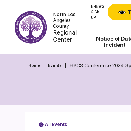
Skip
ENEWS
to
SIGN
T
North Los
content
UP
Angeles
County
Regional
Notice of Dat
Center
Incident
HBCS Conference 2024 Sp
Home
Events
All Events