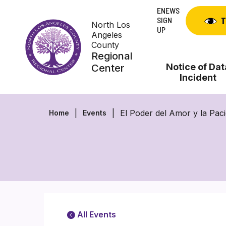
Skip
ENEWS
to
SIGN
T
North Los
content
UP
Angeles
County
Regional
Notice of Dat
Center
Incident
El Poder del Amor y la Pac
Home
Events
All Events