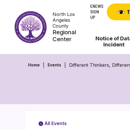
Skip
ENEWS
to
SIGN
T
North Los
content
UP
Angeles
County
Regional
Notice of Dat
Center
Incident
Different Thinkers, Differ
Home
Events
All Events