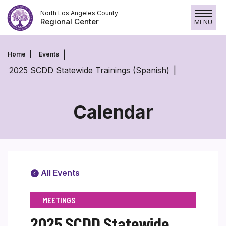
Skip
North Los Angeles County
to
Regional Center
MENU
content
Home
Events
2025 SCDD Statewide Trainings (Spanish)
Calendar
All Events
MEETINGS
2025 SCDD Statewide