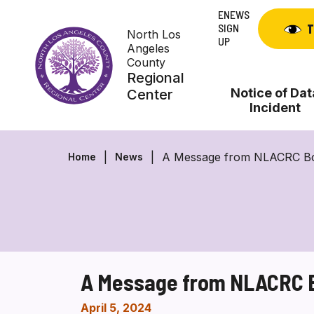
Skip
ENEWS
to
SIGN
T
North Los
content
UP
Angeles
County
Regional
Notice of Dat
Center
Incident
A Message from NLACRC Bo
Home
News
A Message from NLACRC B
April 5, 2024