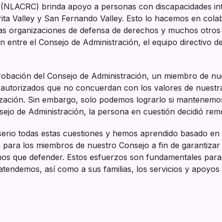
(NLACRC) brinda apoyo a personas con discapacidades intel
rita Valley y San Fernando Valley. Esto lo hacemos en col
, las organizaciones de defensa de derechos y muchos otros
ón entre el Consejo de Administración, el equipo directivo 
probación del Consejo de Administración, un miembro de nu
o autorizados que no concuerdan con los valores de nuest
ización. Sin embargo, solo podemos lograrlo si mantenem
sejo de Administración, la persona en cuestión decidió re
io todas estas cuestiones y hemos aprendido basado en es
 para los miembros de nuestro Consejo a fin de garantiza
emos que defender. Estos esfuerzos son fundamentales par
 atendemos, así como a sus familias, los servicios y apoyo