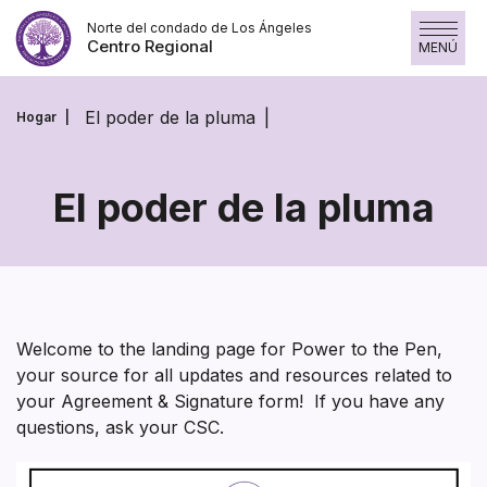
Saltar
Norte del condado de Los Ángeles
al
Centro Regional
MENÚ
contenido
El poder de la pluma
Hogar
El poder de la pluma
El
poder
de
la
Welcome to the landing page for Power to the Pen,
your source for all updates and resources related to
pluma
your Agreement & Signature form! If you have any
questions, ask your CSC.