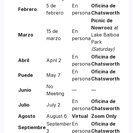
5 de
En
Oficina de
Febrero
febrero
persona
Chatsworth
Pícnic de
Nowrooz
at
15 de
En
Marzo
Lake Balboa
marzo
persona
Park
(Saturday)
En
Oficina de
Abril
April 2
persona
Chatsworth
En
Oficina de
Puede
May 7
persona
Chatsworth
No
Junio
—
—
Meeting
En
Oficina de
Julio
July 2
persona
Chatsworth
Agosto
August 6
Virtual
Zoom Only
September
En
Oficina de
Septiembre
3
persona
Chatsworth