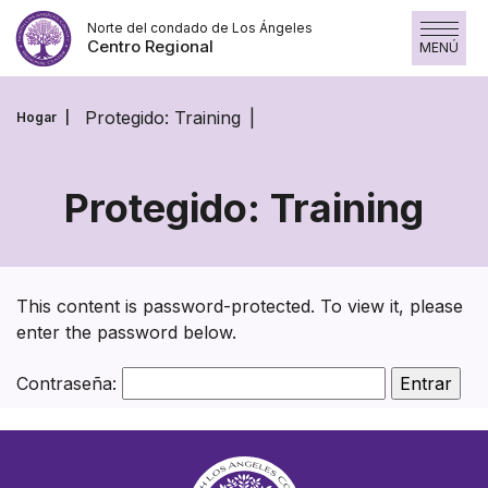
Saltar
Norte del condado de Los Ángeles
al
Centro Regional
MENÚ
contenido
Protegido: Training
Hogar
Protegido: Training
Protegido:
Training
This content is password-protected. To view it, please
enter the password below.
Contraseña: