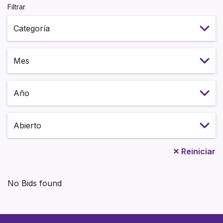
Filtrar
Select month
Select year
Estado
✕
Reiniciar
No Bids found