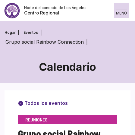
Skip
Norte del condado de Los Ángeles
to
Centro Regional
MENÚ
content
Hogar
Eventos
Grupo social Rainbow Connection
Calendario
Todos los eventos
REUNIONES
Grupo social Rainbow