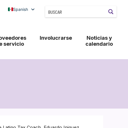
Spanish
oveedores
Involucrarse
Noticias y
e servicio
calendario
e Latino Tax Coach, Eduardo Iniguez,