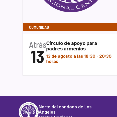
COMUNIDAD
Atrás
Círculo de apoyo para
13
padres armenios
13 de agosto a las 18:30
-
20:30
horas
Norte del condado de Los
Ángeles