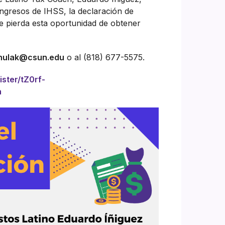
ingresos de IHSS, la declaración de
 se pierda esta oportunidad de obtener
chulak@csun.edu
o al (818) 677-5575.
ister/tZ0rf-
n