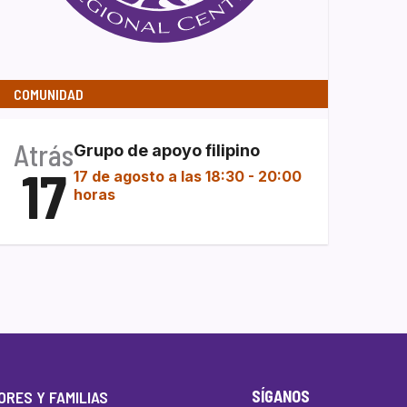
COMUNIDAD
Atrás
Grupo de apoyo filipino
17
17 de agosto a las 18:30
-
20:00
horas
SÍGANOS
RES Y FAMILIAS