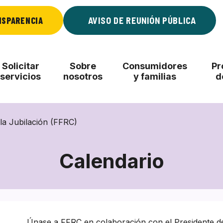
NSPARENCIA
AVISO DE REUNIÓN PÚBLICA
Solicitar
Sobre
Consumidores
Pr
servicios
nosotros
y familias
d
la Jubilación (FFRC)
Calendario
Únase a FFRC en colaboración con el Presidente d