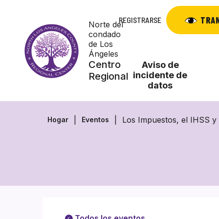
Saltar
al
TRA
REGISTRARSE
Norte del
contenido
condado
de Los
Ángeles
Centro
Aviso de
incidente de
Regional
datos
Los Impuestos, el IHSS y 
Hogar
Eventos
Todos los eventos