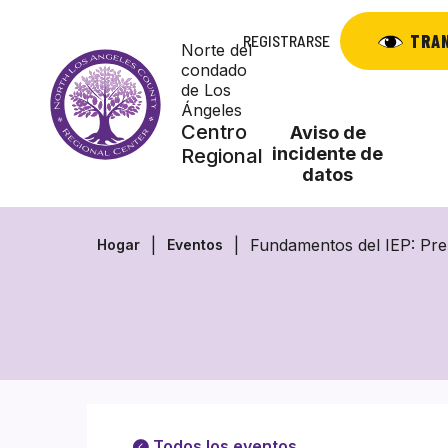
Saltar
al
TRA
REGISTRARSE
Norte del
contenido
condado
de Los
Ángeles
Centro
Aviso de
incidente de
Regional
datos
Fundamentos del IEP: Pre
Hogar
Eventos
Todos los eventos