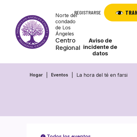
Saltar
al
TRA
REGISTRARSE
Norte del
contenido
condado
de Los
Ángeles
Centro
Aviso de
incidente de
Regional
datos
La hora del té en farsi
Hogar
Eventos
Todos los eventos