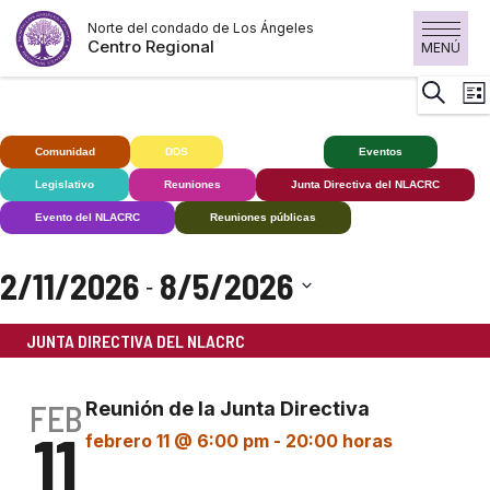
Skip
Norte del condado de Los Ángeles
to
Centro Regional
MENÚ
content
N
Buscar
Lista
d
v
Comunidad
DDS
Deaf+
Eventos
d
Legislativo
Reuniones
Junta Directiva del NLACRC
E
Evento del NLACRC
Reuniones públicas
2/11/2026
8/5/2026
 - 
Seleccionar
JUNTA DIRECTIVA DEL NLACRC
fecha.
FEB
Reunión de la Junta Directiva
11
febrero 11 @ 6:00 pm
-
20:00 horas