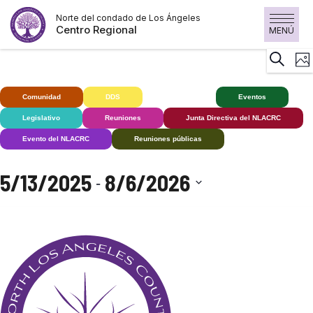
Saltar
Norte del condado de Los Ángeles
al
Centro Regional
MENÚ
contenido
N
Buscar
Fot
d
v
Comunidad
DDS
Sordos+
Eventos
d
Legislativo
Reuniones
Junta Directiva del NLACRC
E
Evento del NLACRC
Reuniones públicas
5/13/2025
8/6/2026
 - 
Seleccionar
fecha.