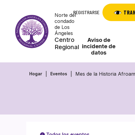
Saltar
al
TRA
REGISTRARSE
Norte del
contenido
condado
de Los
Ángeles
Centro
Aviso de
incidente de
Regional
datos
Mes de la Historia Afroa
Hogar
Eventos
Todos los eventos