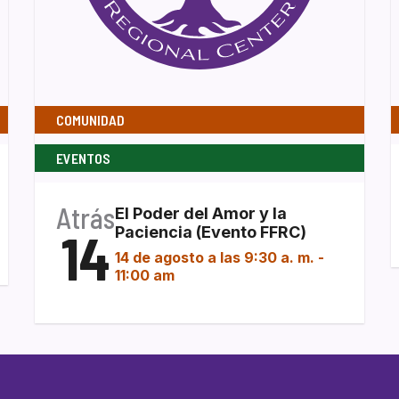
COMUNIDAD
EVENTOS
Atrás
El Poder del Amor y la
14
Paciencia (Evento FFRC)
14 de agosto a las 9:30 a. m.
-
11:00 am