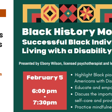
s
s
s