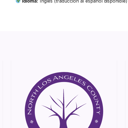
Idioma:
Inglés (traducción al español disponible)