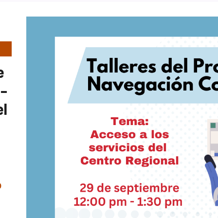
e
 –
el
0