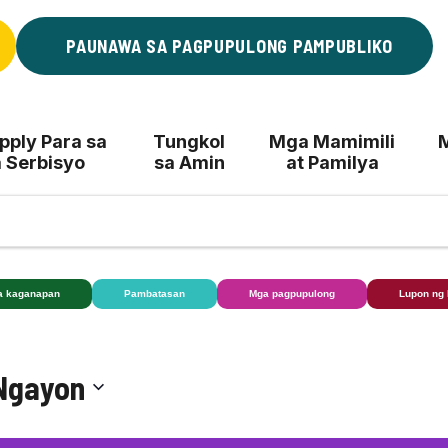
PAUNAWA SA PAGPUPULONG PAMPUBLIKO
ply Para sa
Tungkol
Mga Mamimili
 Serbisyo
sa Amin
at Pamilya
a kaganapan
Pambatasan
Mga pagpupulong
Lupon ng
Ngayon