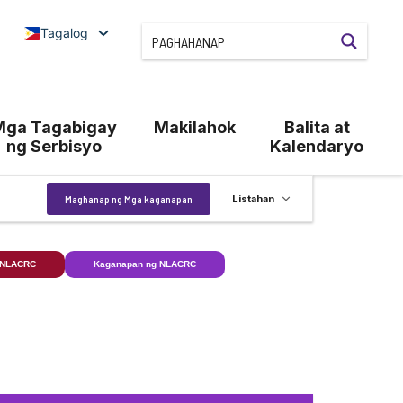
Tagalog
Mga Tagabigay
Makilahok
Balita at
ng Serbisyo
Kalendaryo
Kaganapan
Maghanap ng Mga kaganapan
Listahan
Views
Navigation
 NLACRC
Kaganapan ng NLACRC