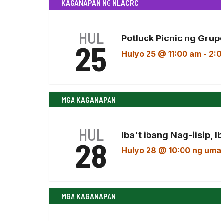
KAGANAPAN NG NLACRC
Keyword.
petsa.
HUL
Potluck Picnic ng Grup
25
Hulyo 25 @ 11:00 am
-
2:
MGA KAGANAPAN
HUL
Iba't ibang Nag-iisip, 
28
Hulyo 28 @ 10:00 ng um
MGA KAGANAPAN