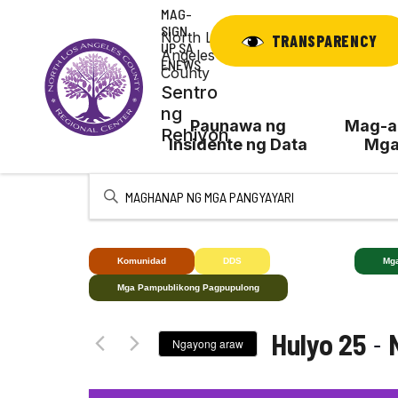
Laktawan
MAG-
ang
SIGN
North Los
TRANSPARENCY
UP SA
nilalaman
Angeles
ENEWS
County
Sentro
ng
Paunawa ng
Mag-ap
Rehiyon
Insidente ng Data
Mga
Ipasok
ang
Keyword.
Maghanap
Komunidad
DDS
Bingi+
Mg
ng
Mga Pampublikong Pagpupulong
Mga
kaganapan
 - 
Hulyo 25
sa
Ngayong araw
pamamagitan
Pumili
ng
ng