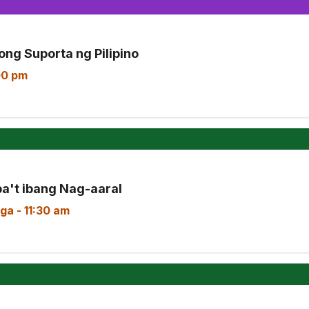
ong Suporta ng Pilipino
00 pm
Iba't ibang Nag-aaral
aga
-
11:30 am